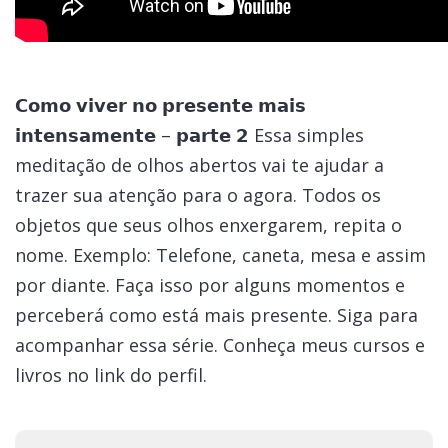
𝗖𝗼𝗺𝗼 𝘃𝗶𝘃𝗲𝗿 𝗻𝗼 𝗽𝗿𝗲𝘀𝗲𝗻𝘁𝗲 𝗺𝗮𝗶𝘀
𝗶𝗻𝘁𝗲𝗻𝘀𝗮𝗺𝗲𝗻𝘁𝗲 – 𝗽𝗮𝗿𝘁𝗲 𝟮 Essa simples
meditação de olhos abertos vai te ajudar a
trazer sua atenção para o agora. Todos os
objetos que seus olhos enxergarem, repita o
nome. Exemplo: Telefone, caneta, mesa e assim
por diante. Faça isso por alguns momentos e
perceberá como está mais presente. Siga para
acompanhar essa série. Conheça meus cursos e
livros no link do perfil.