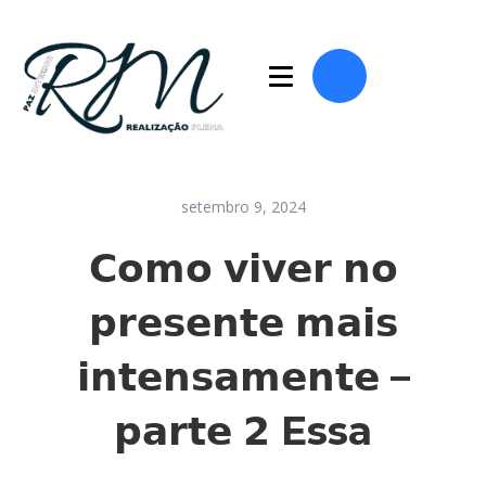
setembro 9, 2024
𝗖𝗼𝗺𝗼 𝘃𝗶𝘃𝗲𝗿 𝗻𝗼
𝗽𝗿𝗲𝘀𝗲𝗻𝘁𝗲 𝗺𝗮𝗶𝘀
𝗶𝗻𝘁𝗲𝗻𝘀𝗮𝗺𝗲𝗻𝘁𝗲 –
𝗽𝗮𝗿𝘁𝗲 𝟮 Essa