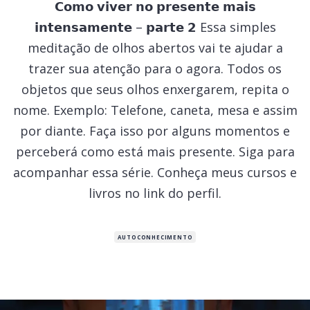
𝗖𝗼𝗺𝗼 𝘃𝗶𝘃𝗲𝗿 𝗻𝗼 𝗽𝗿𝗲𝘀𝗲𝗻𝘁𝗲 𝗺𝗮𝗶𝘀
𝗶𝗻𝘁𝗲𝗻𝘀𝗮𝗺𝗲𝗻𝘁𝗲 – 𝗽𝗮𝗿𝘁𝗲 𝟮 Essa simples
meditação de olhos abertos vai te ajudar a
trazer sua atenção para o agora. Todos os
objetos que seus olhos enxergarem, repita o
nome. Exemplo: Telefone, caneta, mesa e assim
por diante. Faça isso por alguns momentos e
perceberá como está mais presente. Siga para
acompanhar essa série. Conheça meus cursos e
livros no link do perfil.
AUTOCONHECIMENTO