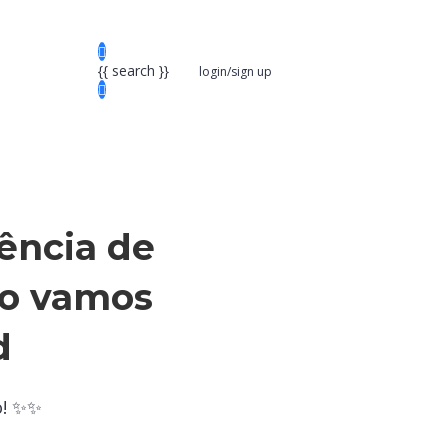
{{ search }}
login/sign up
ência de
eo vamos
d
o! ✨✨