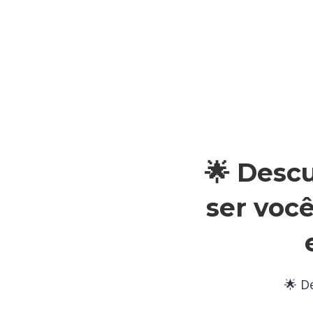
🌟 Desc
ser voc
🌟 D