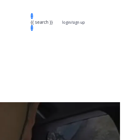
{{ search }}
login/sign up