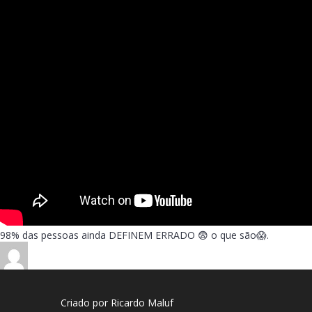
98% das pessoas ainda DEFINEM ERRADO 😨 o que são😱.
Criado por Ricardo Maluf