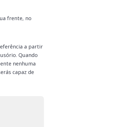
ua frente, no
ferência a partir
lusório. Quando
amente nenhuma
erás capaz de