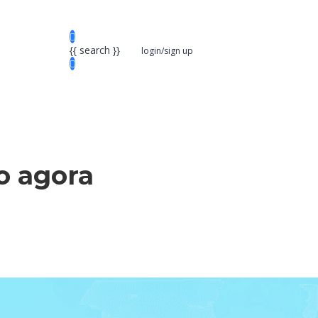
{{ search }}
login/sign up
o agora