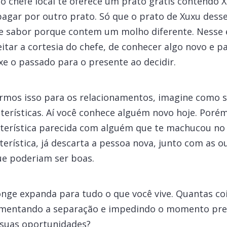
o chefe local te oferece um prato grátis contendo X
pagar por outro prato. Só que o prato de Xuxu desse
 de sabor porque contem um molho diferente. Nesse
eitar a cortesia do chefe, de conhecer algo novo e p
e o passado para o presente ao decidir.
irmos isso para os relacionamentos, imagine como 
cterísticas. Aí você conhece alguém novo hoje. Por
terística parecida com alguém que te machucou no 
terística, já descarta a pessoa nova, junto com as o
que poderiam ser boas.
onge expanda para tudo o que você vive. Quantas co
umentando a separação e impedindo o momento pre
 suas oportunidades?