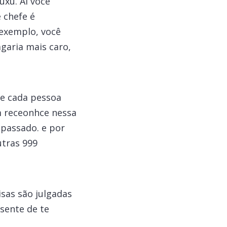
uxu. Ai você
 chefe é
 exemplo, você
agaria mais caro,
se cada pessoa
ém receonhce nessa
passado. e por
utras 999
isas são julgadas
sente de te